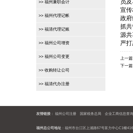
员及
>>
福州兼职会计
宣传
>>
福州代理记帐
政府
抓共
>>
福清代理记账
源共
严打
>>
福州公司增资
>>
福州公司变更
上一篇
下一篇
>>
收购转让公司
>>
福清代办注册
友情链接
：
福州公司注册
国家税务总局
企业工商信息查
福州总公司地址
：福州市台江区上浦路67号富力中心C1幢416室 联系