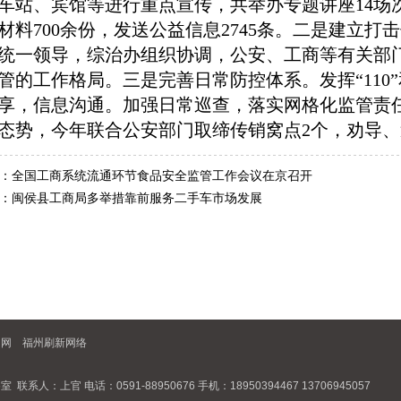
车站、宾馆等进行重点宣传，共举办专题讲座
14
场
材料
700
余份，发送公益信息
2745
条。二是建立打击
统一领导，综治办组织协调，公安、工商等有关部
管的工作格局。三是完善日常防控体系。发挥
“
110
”
享，信息沟通。加强日常巡查，落实网格化监管责
态势，今年联合公安部门取缔传销窝点
2
个，劝导、
：
全国工商系统流通环节食品安全监管工作会议在京召开
：
闽侯县工商局多举措靠前服务二手车市场发展
询网
福州刷新网络
人：上官 电话：0591-88950676 手机：18950394467 13706945057