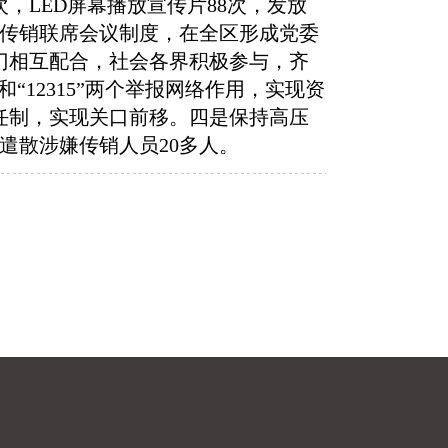
次，
LED
屏幕播放宣传片
88
次，发放
传销联席会议制度，在全区形成党委
门相互配合，社会各界积极参与，齐
和
“
12315
”
两个举报网络作用，实现资
任制，实现关口前移。四是保持高压
遣散涉嫌传销人员
20
多人。